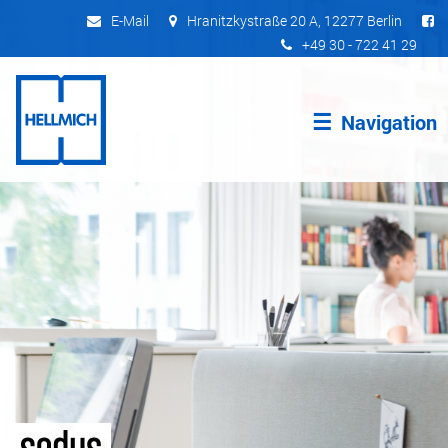
E-Mail
Hranitzkystraße 20 A, 12277 Berlin

+49 30 - 722 41 29
☰
Navigation