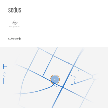
H
el
l